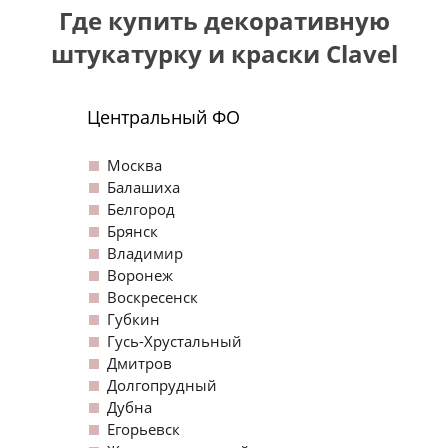
Где купить декоративную
грунтовки
штукатурку и краски Clavel
колеры и добавки
Центральный ФО
декор. инструмент
Москва
трафареты для декора
Балашиха
Белгород
Брянск
Владимир
Воронеж
Воскресенск
Губкин
Гусь-Хрустальный
Дмитров
Долгопрудный
Дубна
Егорьевск