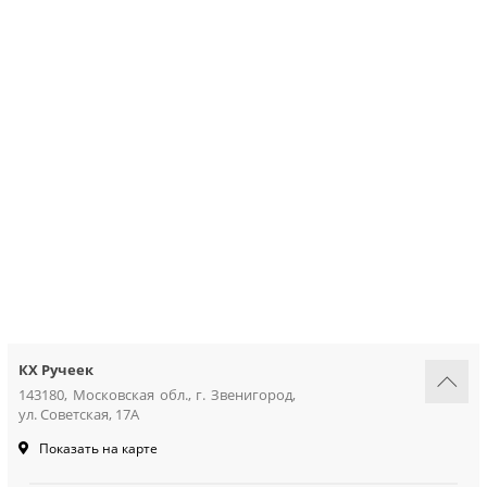
грунтовки
колеры и добавки
декор. инструмент
трафареты для декора
КХ Ручеек
143180, Московская обл., г. Звенигород,
ул. Советская, 17А
Показать на карте