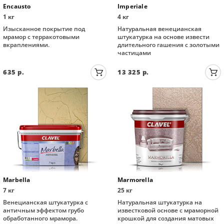
Encausto
Imperiale
грунтовки
1 кг
4 кг
Изысканное покрытие под
Натуральная венецианская
мрамор с терракотовыми
штукатурка на основе извести
колеры и добавки
вкраплениями.
длительного гашения с золотыми
частицами
декор. инструмент
635
р.
13 325
р.
трафареты для декора
Marbella
Marmorella
7 кг
25 кг
Венецианская штукатурка с
Натуральная штукатурка на
античным эффектом грубо
известковой основе с мраморной
обработанного мрамора.
крошкой для создания матовых