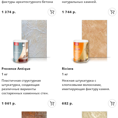
фактуры архитектурного бетона
натуральных камней.
1 374
р.
1 744
р.
Provence Antique
Riviera
1 кг
1 кг
Пластичная структурная
Нежная штукатурка с
штукатурка, создающая
хлопковыми волокнами,
различные варианты
имитирующая фактуру камня.
состаренных каменных стен.
1 061
р.
682
р.