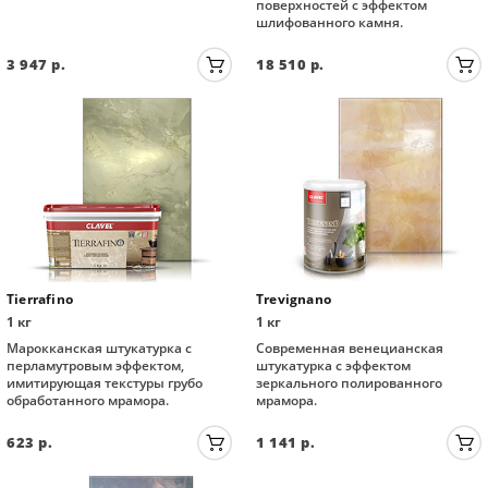
поверхностей с эффектом
шлифованного камня.
3 947
р.
18 510
р.
Tierrafino
Trevignano
1 кг
1 кг
Марокканская штукатурка с
Современная венецианская
перламутровым эффектом,
штукатурка с эффектом
имитирующая текстуры грубо
зеркального полированного
обработанного мрамора.
мрамора.
623
р.
1 141
р.