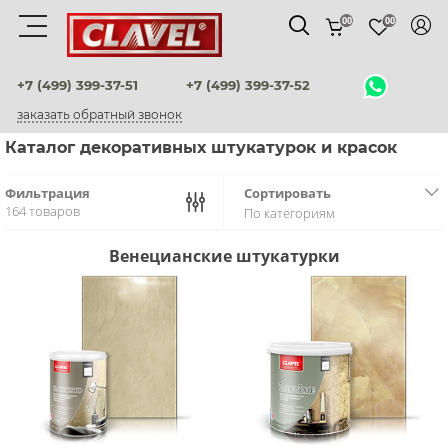
00
00
Материалы
+7 (499) 399-37-51
+7 (499) 399-37-52
заказать обратный звонок
штукатурки венецианские
Каталог декоративных штукатурок и красок
декоративные краски
Фильтрация
Сортировать
164 товаров
По категориям
фактурные штукатурки
Венецианские штукатурки
флоки
мультиколорные краски
краски
воски и лаки
штукатурки для фасадов