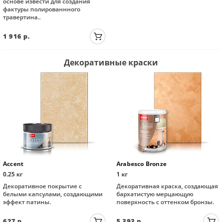
основе извести для создания
фактуры полированнного
травертина..
1 916
р.
Декоративные краски
Accent
Arabesco Bronze
0.25 кг
1 кг
Декоративное покрытие с
Декоративная краска, создающая
белыми капсулами, создающими
бархатистую мерцающую
эффект патины.
поверхность с оттенком бронзы.
627
р.
5 393
р.