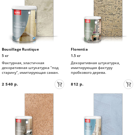
Bousillage Rustique
Florentia
5 кг
1.5 кг
Фактурная, эластичная
Декоративная штукатурка,
декоративная штукатурка "под
имитирующая фактуру
старину", имитирующая саман.
пробкового дерева.
2 540
р.
812
р.