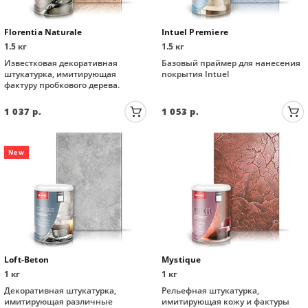
Florentia Naturale
Intuel Premiere
1.5 кг
1.5 кг
Известковая декоративная
Базовый праймер для нанесения
штукатурка, имитирующая
покрытия Intuel
фактуру пробкового дерева.
1 037
р.
1 053
р.
New
Loft-Beton
Mystique
1 кг
1 кг
Декоративная штукатурка,
Рельефная штукатурка,
имитирующая различные
имитирующая кожу и фактуры