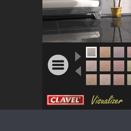
грунтовки
колеры и добавки
декор. инструмент
трафареты для декора
Другие
Другие
Расчёт
эффекты
интерьеры
сметы