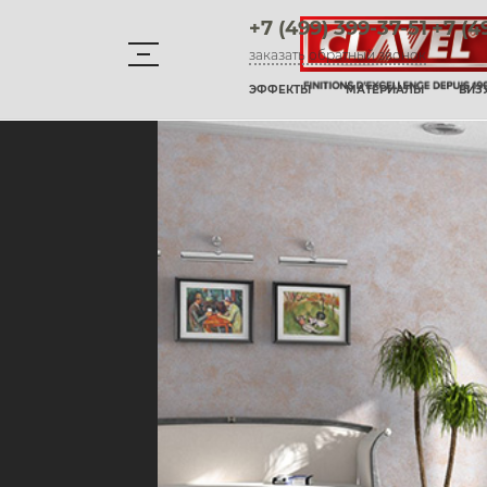
+7 (499) 399-37-51
+7 (4
заказать обратный звонок
Материалы
ЭФФЕКТЫ
МАТЕРИАЛЫ
ВИЗ
штукатурки венецианские
декоративные краски
фактурные штукатурки
флоки
мультиколорные краски
краски
воски и лаки
штукатурки для фасадов