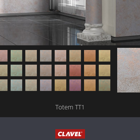
0
Описание
Техника
Галерея
Карточки
Посмотр
продукта
нанесения
интерьеров
колеровки
закладк
Totem TT1