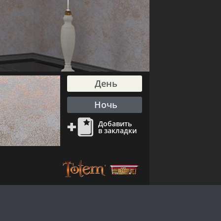
День
Ночь
еть
и
Добавить
в закладки