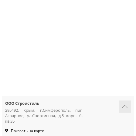
грунтовки
колеры и добавки
декор. инструмент
трафареты для декора
ООО Стройстиль
295492, Крым, г.Симферополь, пun
Аграрное, ул.Спортивная, д.5 корп. б,
кв.35
Показать на карте