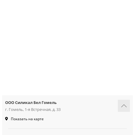
грунтовки
колеры и добавки
декор. инструмент
трафареты для декора
ООО Силикал Бел Гомель
г. Гомель, 1-я Встречная, д. 33
Показать на карте