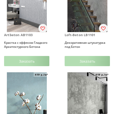
Artbeton AB1103
Loft-Beton LB1101
Крастка с эффеком Гладкого
Декоративная штукатурка
Архитектурного Бетона
под Бетон
Заказать
Заказать
419
р./м²
419
р./м²