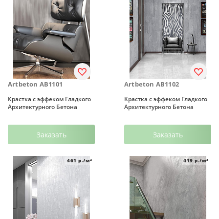
грунтовки
колеры и добавки
декор. инструмент
трафареты для декора
Artbeton AB1101
Artbeton AB1102
Крастка с эффеком Гладкого
Крастка с эффеком Гладкого
Архитектурного Бетона
Архитектурного Бетона
Заказать
Заказать
461
р./м²
419
р./м²