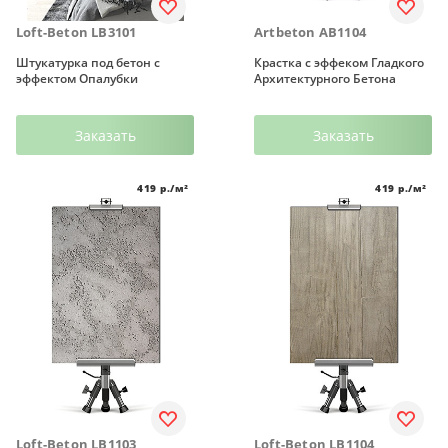
Loft-Beton LB3101
Artbeton AB1104
Штукатурка под бетон с
Крастка с эффеком Гладкого
эффектом Опалубки
Архитектурного Бетона
Заказать
Заказать
419
р./м²
419
р./м²
Loft-Beton LB1103
Loft-Beton LB1104