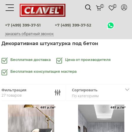
00
00
Материалы
+7 (499) 399-37-51
+7 (499) 399-37-52
заказать обратный звонок
штукатурки венецианские
Декоративная штукатурка под бетон
декоративные краски
Бесплатная доставка
Цена от производителя
фактурные штукатурки
Бесплатная консультация мастера
флоки
Фильтрация
Сортировать
мультиколорные краски
27 товаров
По категориям
краски
461
р./м²
461
р./м²
воски и лаки
штукатурки для фасадов