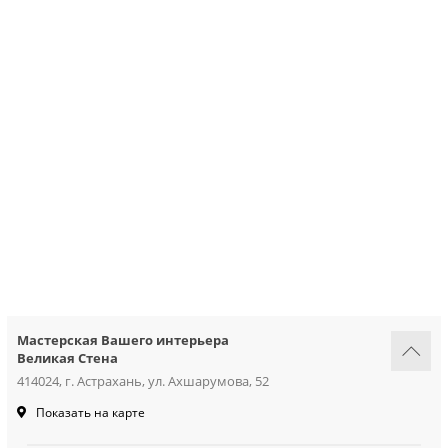
грунтовки
колеры и добавки
декор. инструмент
трафареты для декора
Мастерская Вашего интерьера
Великая Стена
414024, г. Астрахань, ул. Ахшарумова, 52
Показать на карте