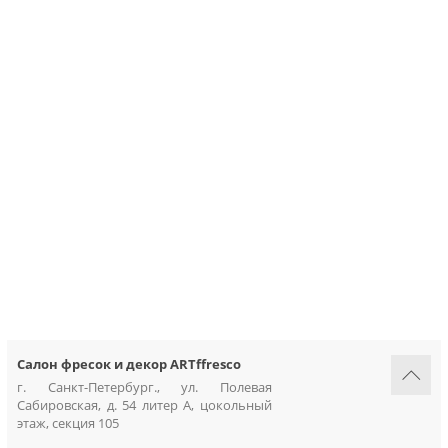
грунтовки
колеры и добавки
декор. инструмент
трафареты для декора
Салон фресок и декор ARTffresco
г. Санкт-Петербург., ул. Полевая
Сабировская, д. 54 литер А, цокольный
этаж, секция 105