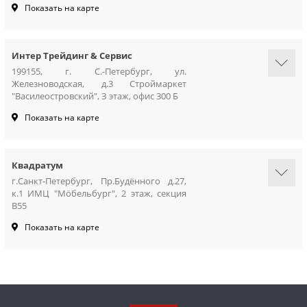
Показать на карте
Интер Трейдинг & Сервис
199155, г. С.-Петербург, ул.
Железноводская, д.3 Строймаркет
"Василеостровский", З этаж, офис 300 Б
Показать на карте
Квадратум
г.Санкт-Петербург, Пр.Будённого д.27,
к.1 ИМЦ "Мöбельбург", 2 этаж, секция
В55
Показать на карте