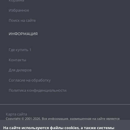
Избранное
Поиск на сайте
ИНФОРМАЦИЯ
Где купить 1
Контакты
Для дилеров
Согласие на обработку
Политика конфиденциальности
Карта сайта
Copyright © 2001-2026. Вся информация, размещенная на сайте является
собственностью «Clavel Paints Ltd».
Копирование текстовых или графических материалов допускается только
На сайте используются файлы cookies, а также системы