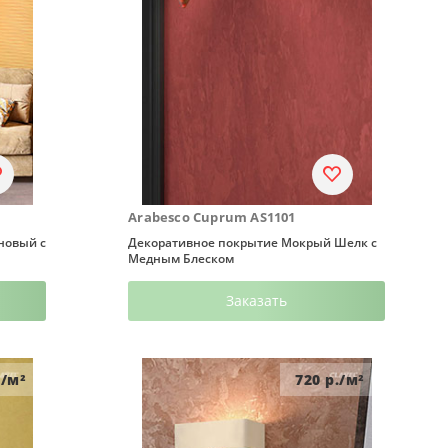
Arabesco Cuprum AS1101
новый с
Декоративное покрытие Мокрый Шелк с
Медным Блеском
Заказать
/м²
720
р./м²