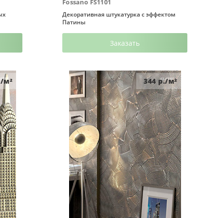
Fossano FS1101
ых
Декоративная штукатурка с эффектом
Патины
Заказать
/м²
344
р./м²