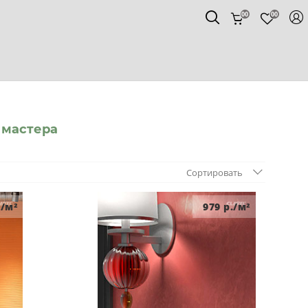
00
00
 мастера
Сортировать
/м²
979
р./м²