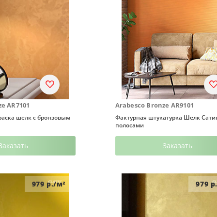
ze AR7101
Arabesco Bronze AR9101
раска шелк с бронзовым
Фактурная штукатурка Шелк Сати
полосами
Заказать
Заказать
979
р./м²
979
р.