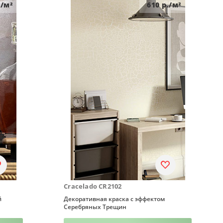
/м²
610
р./м²
Cracelado CR2102
й
Декоративная краска с эффектом
Серебряных Трещин