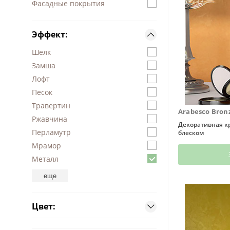
Фасадные покрытия
грунтовки
Эффект:
колеры и добавки
Шелк
декор. инструмент
Замша
Лофт
трафареты для декора
Песок
Травертин
Arabesco Bron
Ржавчина
Декоративная к
Перламутр
блеском
Мрамор
Металл
еще
Цвет: