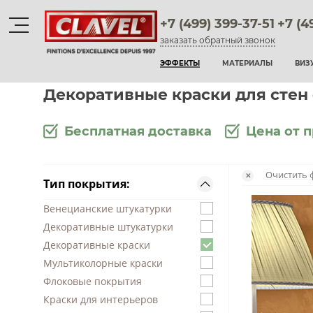
+7 (499) 399-37-51
+7 (4
заказать обратный звонок
Материалы
ЭФФЕКТЫ
МАТЕРИАЛЫ
ВИЗ
штукатурки венецианские
Декоративные краски для стен
декоративные краски
Бесплатная доставка
Цена от 
фактурные штукатурки
Очистить 
✕
Тип покрытия:
флоки
Венецианские штукатурки
мультиколорные краски
Декоративные штукатурки
краски
Декоративные краски
Мультиколорные краски
воски и лаки
Флоковые покрытия
Краски для интерьеров
штукатурки для фасадов