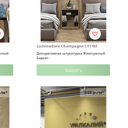
1
Luminadore Champagne LY1103
ужный
Декоративная штукатурка Жемчужный
Бархат
Заказать
/м²
518
р./м²