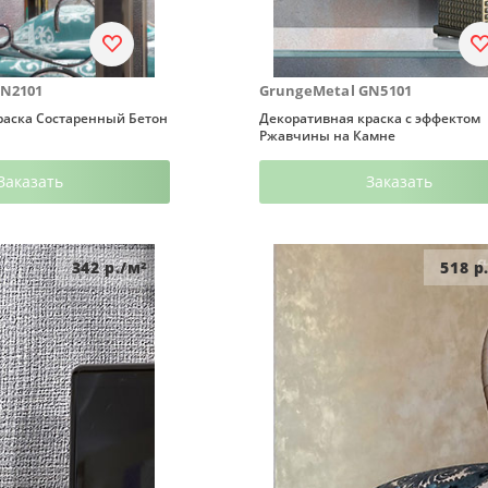
GN2101
GrungeMetal GN5101
раска Состаренный Бетон
Декоративная краска с эффектом
Ржавчины на Камне
Заказать
Заказать
342
р./м²
518
р.