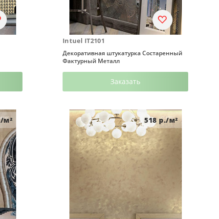
Intuel IT2101
Декоративная штукатурка Состаренный
Фактурный Металл
Заказать
/м²
518
р./м²