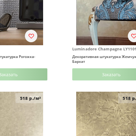
Luminadore Champagne LY110
тукатурка Рогожка-
Декоративная штукатурка Жемч
Бархат
Заказать
Заказать
518
р./м²
518
р.