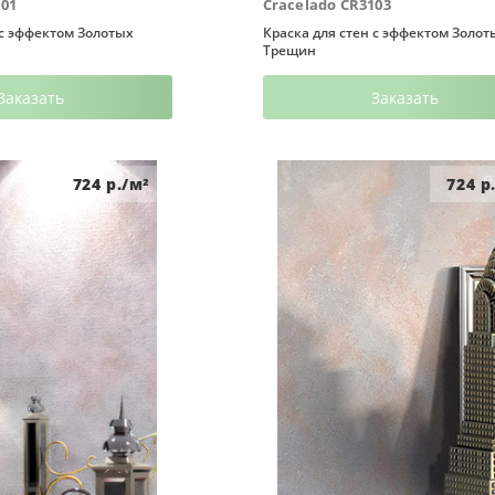
101
Cracelado CR3103
 с эффектом Золотых
Краска для стен с эффектом Золот
Трещин
Заказать
Заказать
724
р./м²
724
р.