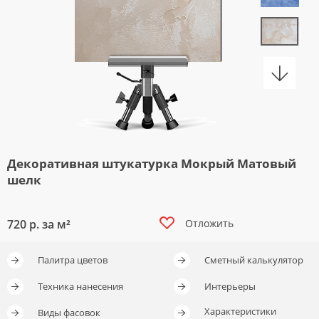
Декоративная штукатурка Мокрый Матовый
шелк
720
р. за м²
Отложить
Отложить
Палитра цветов
Сметный калькулятор
Отложить
Отложить
Техника нанесения
Интерьеры
Характеристики
Виды фасовок