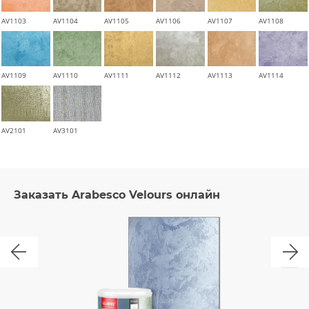
AV1103
AV1104
AV1105
AV1106
AV1107
AV1108
AV1109
AV1110
AV1111
AV1112
AV1113
AV1114
AV2101
AV3101
Заказать Arabesco Velours онлайн