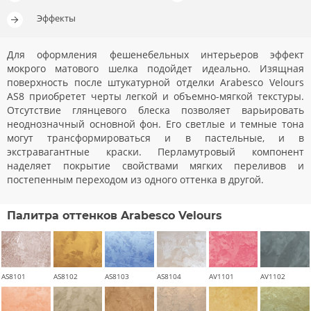
Эффекты
Для оформления фешенебельных интерьеров эффект
мокрого матового шелка подойдет идеально. Изящная
поверхность после штукатурной отделки Arabesco Velours
AS8 приобретет черты легкой и объемно-мягкой текстуры.
Отсутствие глянцевого блеска позволяет варьировать
неоднозначный основной фон. Его светлые и темные тона
могут трансформироваться и в пастельные, и в
экстравагантные краски. Перламутровый компонент
наделяет покрытие свойствами мягких переливов и
постепенным переходом из одного оттенка в другой.
Палитра оттенков Arabesco Velours
AS8101
AS8102
AS8103
AS8104
AV1101
AV1102