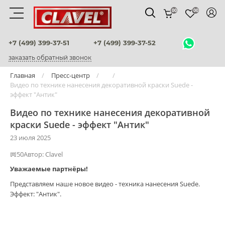
00
00
Материалы
+7 (499) 399-37-51
+7 (499) 399-37-52
заказать обратный звонок
штукатурки венецианские
Главная
Пресс-центр
Видео по технике нанесения декоративной краски Suede -
декоративные краски
эффект "Антик"
фактурные штукатурки
Видео по технике нанесения декоративной
краски Suede - эффект "Антик"
флоки
23 июля 2025
мультиколорные краски
50
Автор:
Clavel
Уважаемые партнёры!
краски
Представляем наше новое видео - техника нанесения Suede.
Эффект: "Антик".
воски и лаки
штукатурки для фасадов