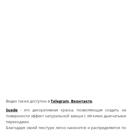
грунтовки
колеры и добавки
декор. инструмент
трафареты для декора
Видео также доступно в
Telegram
,
Вконтакте
.
Suede
- это декоративная краска, позволяющая создать на
поверхности эффект натуральной замши с лёгкими дымчатыми
переходами.
Благодаря своей текстуре легко наносится и распределяется по