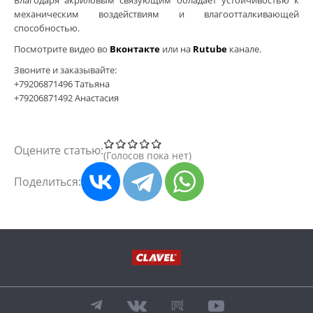
Благодаря акриловым связующим обладает устойчивостью к
механическим воздействиям и влагоотталкивающей
грунтовки
способностью.
Посмотрите видео во
Вконтакте
или на
Rutube
канале.
колеры и добавки
Звоните и заказывайте:
+79206871496 Татьяна
декор. инструмент
+79206871492 Анастасия
трафареты для декора
Оцените статью:
Голосов пока нет
Поделиться: