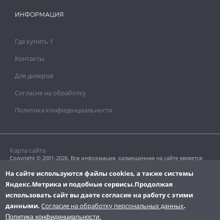
ИНФОРМАЦИЯ
Где купить 1
Контакты
Для дилеров
Согласие на обработку
Политика конфиденциальности
Карта сайта
Copyright © 2001-2026. Вся информация, размещенная на сайте является
собственностью «Clavel Paints Ltd».
Копирование текстовых или графических материалов допускается только
На сайте используются файлы cookies, а также системы
с разрешения правообладателя.
Яндекс.Метрика и подобные сервисы.
Продолжая
использовать сайт вы даете согласие на работу с этими
данными.
Согласие на обработку персональных данных
.
Политика конфиденциальности.