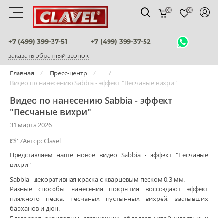
00
00
Материалы
+7 (499) 399-37-51
+7 (499) 399-37-52
заказать обратный звонок
штукатурки венецианские
Главная
Пресс-центр
Видео по нанесению Sabbia - эффект "Песчаные вихри"
декоративные краски
Видео по нанесению Sabbia - эффект
фактурные штукатурки
"Песчаные вихри"
31 марта 2026
флоки
17
Автор:
Clavel
мультиколорные краски
Представляем наше новое видео Sabbia - эффект "Песчаные
вихри"
краски
Sabbia - декоративная краска с кварцевым песком 0,3 мм.
Разные способы нанесения покрытия воссоздают эффект
воски и лаки
пляжного песка, песчаных пустынных вихрей, застывших
барханов и дюн.
штукатурки для фасадов