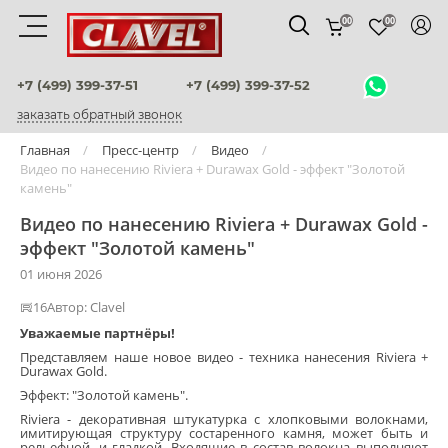
00
00
Материалы
+7 (499) 399-37-51
+7 (499) 399-37-52
заказать обратный звонок
штукатурки венецианские
Главная
Пресс-центр
Видео
Видео по нанесению Riviera + Durawax Gold - эффект "Золотой
декоративные краски
камень"
фактурные штукатурки
Видео по нанесению Riviera + Durawax Gold -
эффект "Золотой камень"
флоки
01 июня 2026
мультиколорные краски
16
Автор:
Clavel
Уважаемые партнёры!
краски
Представляем наше новое видео - техника нанесения Riviera +
Durawax Gold.
воски и лаки
Эффект: "Золотой камень".
Riviera - декоративная штукатурка с хлопковыми волокнами,
имитирующая структуру состаренного камня, может быть и
штукатурки для фасадов
рельефной, и гладкой. Входящие в состав волокна выполняют