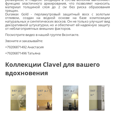
функцию эластичного армирования, что позволяет наносить
материал толщиной слоя до 2 см без риска образования
грунтовки
трещин.
Durawax Gold - перламутровый защитный воск с золотым
отливом, cоздан на водной основе на базе композиции
колеры и добавки
натуральных и синтетических восков. Он не только улучшит вид
декоративной штукатурки, но и обеспечит ей надежную защиту
от неблагоприятных внешних факторов.
декор. инструмент
Посмотрите видео в нашей группе Вконтакте.
Звоните и заказывайте:
трафареты для декора
+79206871492 Анастасия
+79206871496 Татьяна
Коллекции Clavel для вашего
вдохновения
567
р./
567
р./
567
р./
567
р./
м²
м²
м²
м²