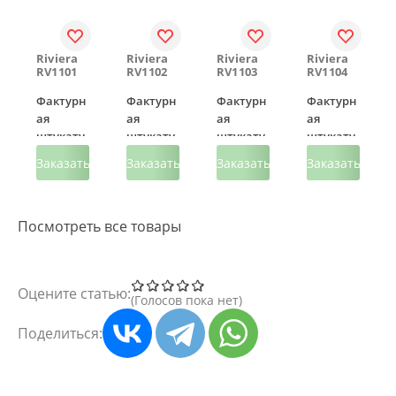
Riviera
Riviera
Riviera
Riviera
RV1101
RV1102
RV1103
RV1104
Фактурн
Фактурн
Фактурн
Фактурн
ая
ая
ая
ая
штукату
штукату
штукату
штукату
рка с
рка с
рка с
рка с
Заказать
Заказать
Заказать
Заказать
эффекто
эффекто
эффекто
эффекто
м
м
м
м
мягкого
мягкого
мягкого
мягкого
Посмотреть все товары
прикосн
прикосн
прикосн
прикосн
овения
овения
овения
овения
Оцените статью:
Голосов пока нет
Поделиться: