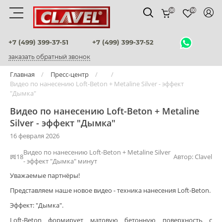
00
00
Материалы
+7 (499) 399-37-51
+7 (499) 399-37-52
заказать обратный звонок
штукатурки венецианские
Главная
Пресс-центр
Видео по нанесению Loft-Beton + Metaline Silver - эффект
декоративные краски
"Дымка"
фактурные штукатурки
Видео по нанесению Loft-Beton + Metaline
Silver - эффект "Дымка"
флоки
16 февраля 2026
мультиколорные краски
Видео по нанесению Loft-Beton + Metaline Silver
18
Автор:
Clavel
- эффект "Дымка" минут
краски
Уважаемые партнёры!
Представляем наше новое видео - техника нанесения Loft-Beton.
воски и лаки
Эффект: "Дымка".
штукатурки для фасадов
Loft-Beton формирует матовую бетонную поверхность с