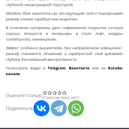
глубокой, неоднородной структурой.
грунтовки
Metaline Silver наносится как лессирующий слой и подчёркивает
рельеф тонким серебристым акцентом.
колеры и добавки
В сочетании материалы дают современное покрытие, которое
хорошо впишется в интерьеры в стиле лофт, модерн,
декор. инструмент
contemporary, минимализм.
трафареты для декора
Эффект особенно выразителен при направленном освещении -
рельеф становится объёмнее, а серебристый слой добавляет
глубину без излишней декоративности.
Посмотрите видео в
Telegram
,
Вконтакте
или на
Rutube-
канале
.
Оцените статью:
Голосов пока нет
Поделиться: