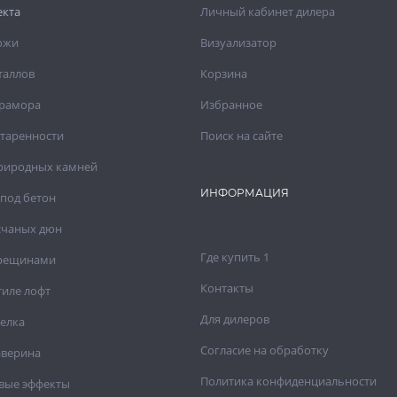
екта
Личный кабинет дилера
ожи
Визуализатор
таллов
Корзина
рамора
Избранное
старенности
Поиск на сайте
риродных камней
ИНФОРМАЦИЯ
под бетон
счаных дюн
Где купить 1
трещинами
Контакты
тиле лофт
Для дилеров
елка
Согласие на обработку
аверина
Политика конфиденциальности
вые эффекты