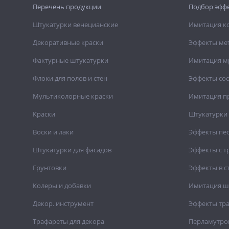
Перечень продукции
Подбор эфф
Штукатурки венецианские
Имитация к
Декоративные краски
Эффекты ме
Фактурные штукатурки
Имитация м
Флоки для полов и стен
Эффекты со
Мультиколорные краски
Имитация п
Краски
Штукатурки 
Воски и лаки
Эффекты пе
Штукатурки для фасадов
Эффекты с 
Грунтовки
Эффекты в с
Колеры и добавки
Имитация ш
Декор. инструмент
Эффекты тр
Трафареты для декора
Перламутро