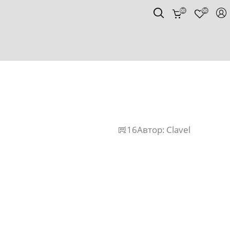
00
00
16
Автор:
Clavel