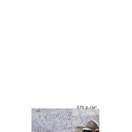
275
р./м²