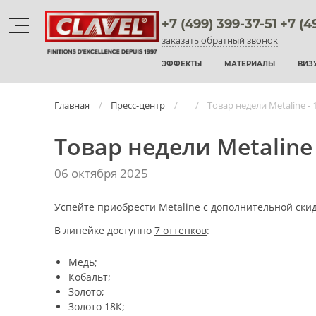
+7 (499) 399-37-51
+7 (4
заказать обратный звонок
Материалы
ЭФФЕКТЫ
МАТЕРИАЛЫ
ВИЗ
штукатурки венецианские
Главная
Пресс-центр
Товар недели Metaline -
декоративные краски
Товар недели Metaline
фактурные штукатурки
06 октября 2025
флоки
Успейте приобрести Metaline с дополнительной ски
мультиколорные краски
В линейке доступно
7 оттенков
:
краски
Медь;
Кобальт;
воски и лаки
Золото;
Золото 18К;
штукатурки для фасадов