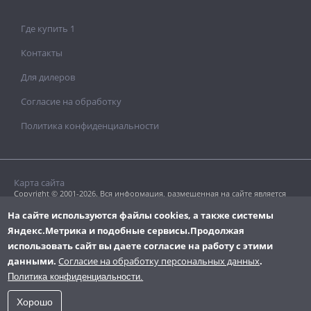
Где купить 1
Контакты
Для дилеров
Согласие на обработку
Политика конфиденциальности
Карта сайта
Copyright © 2001-2026. Вся информация, размещенная на сайте является
собственностью «Clavel Paints Ltd».
Копирование текстовых или графических материалов допускается только
На сайте используются файлы cookies, а также системы
с разрешения правообладателя.
Яндекс.Метрика и подобные сервисы.
Продолжая
использовать сайт вы даете согласие на работу с этими
данными.
Согласие на обработку персональных данных
.
Политика конфиденциальности.
Хорошо