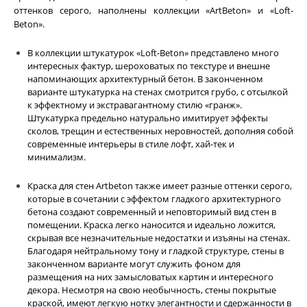
оттенков серого, наполнены коллекции
«ArtBeton»
и
«Loft-
Beton»
.
В коллекции штукатурок «Loft-Beton» представлено много
интересных фактур, шероховатых по текстуре и внешне
напоминающих архитектурный бетон. В законченном
варианте штукатурка на стенах смотрится грубо, с отсылкой
к эффектному и экстравагантному стилю «гранж».
Штукатурка предельно натурально имитирует эффекты
сколов, трещин и естественных неровностей, дополняя собой
современные интерьеры в стиле лофт, хай-тек и
минимализм.
Краска для стен Artbeton также имеет разные оттенки серого,
которые в сочетании с эффектом гладкого архитектурного
бетона создают современный и неповторимый вид стен в
помещении. Краска легко наносится и идеально ложится,
скрывая все незначительные недостатки и изъяны на стенах.
Благодаря нейтральному тону и гладкой структуре, стены в
законченном варианте могут служить фоном для
размещения на них замысловатых картин и интересного
декора. Несмотря на свою необычность, стены покрытые
краской, имеют легкую нотку элегантности и сдержанности в