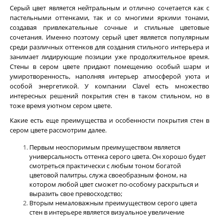
Серый цвет является нейтральным и отлично сочетается как с
грунтовки
пастельными оттенками, так и со многими яркими тонами,
создавая привлекательные сочные и стильные цветовые
сочетания. Именно поэтому серый цвет является популярным
колеры и добавки
среди различных оттенков для создания стильного интерьера и
занимает лидирующие позиции уже продолжительное время.
декор. инструмент
Стены в сером цвете придают помещению особый шарм и
умиротворенность, наполняя интерьер атмосферой уюта и
трафареты для декора
особой энергетикой. У компании Clavel есть множество
интересных решений покрытия стен в таком стильном, но в
тоже время уютном сером цвете.
Какие есть еще преимущества и особенности покрытия стен в
сером цвете рассмотрим далее.
Первым неоспоримым преимуществом является
универсальность оттенка серого цвета. Он хорошо будет
смотреться практически с любым тоном богатой
цветовой палитры, служа своеобразным фоном, на
котором любой цвет сможет по-особому раскрыться и
выразить свое превосходство;
Вторым немаловажным преимуществом серого цвета
стен в интерьере является визуальное увеличение