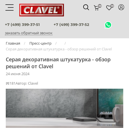
00
00
Материалы
+7 (499) 399-37-51
+7 (499) 399-37-52
заказать обратный звонок
штукатурки венецианские
Главная
Пресс-центр
Серая декоративная штукатурка - обзор решений от Clavel
декоративные краски
Серая декоративная штукатурка - обзор
фактурные штукатурки
решений от Clavel
24 июня 2024
флоки
181
Автор:
Clavel
мультиколорные краски
краски
воски и лаки
штукатурки для фасадов