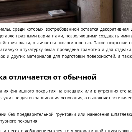
лы, среди которых востребованной остается декоративная шт
дставлен разными вариантами, позволяющими создавать имита
ействия влаги, отличается экологичностью. Такое покрытие 
оративную штукатурку была проведена грамотно и для отдел
ок и других материалов для подготовки поверхностей, а такж
а отличается от обычной
ания финишного покрытия на внешних или внутренних стенах
а служит не для выравнивания основания, а выполняет эстетич
нии без предварительной грунтовки или нанесения шпатлевк
турного покрытия.
т и песок с добавлением клея, то у декоративной штукатурки