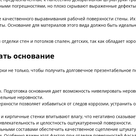
ьными погрешностями, но плохо скрывают выраженные дефекты
качественного выравнивания рабочей поверхности стены. Их н
кты. Основание для материалов этого вида должно быть идеаль
 отделки стен и потолков спален, детских, так как обладает х
ать основание
рки не только, чтобы получить долговечное презентабельное 
ы. Подготовка основания дает возможность нивелировать нер
тельные неровности.
рхности позволяет избавиться от следов коррозии, устранить 
 кирпичные стенки впитывают влагу, что негативно сказываетс
ивлекательность и целостность оштукатуренной поверхности.
альными составами обеспечить качественное сцепление штукату
 Особенно важен этот фактор при отделке поверхностей фасад