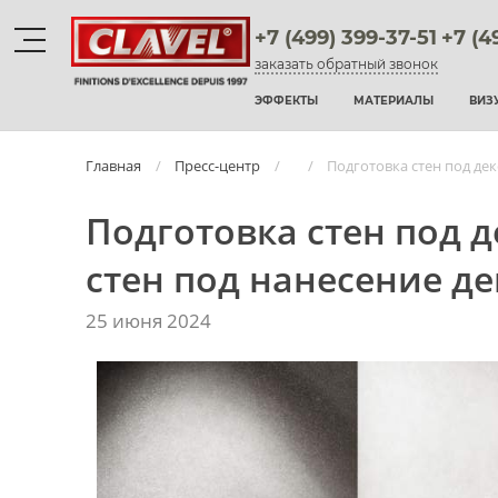
+7 (499) 399-37-51
+7 (4
заказать обратный звонок
Материалы
ЭФФЕКТЫ
МАТЕРИАЛЫ
ВИЗ
штукатурки венецианские
Главная
Пресс-центр
Подготовка стен под де
декоративные краски
Подготовка стен под 
фактурные штукатурки
стен под нанесение д
флоки
25 июня 2024
мультиколорные краски
краски
воски и лаки
штукатурки для фасадов