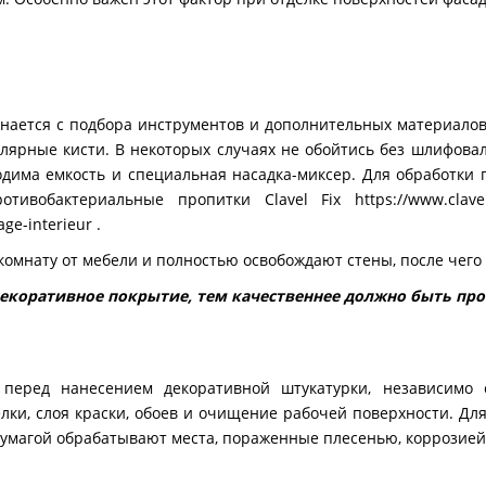
инается с подбора инструментов и дополнительных материало
алярные кисти. В некоторых случаях не обойтись без шлифов
одима емкость и специальная насадка-миксер. Для обработки 
отивобактериальные пропитки Clavel Fix
https://www.clavel
age-interieur
.
комнату от мебели и полностью освобождают стены, после чего 
декоративное покрытие, тем качественнее должно быть пр
т перед нанесением декоративной штукатурки, независимо
лки, слоя краски, обоев и очищение рабочей поверхности. Д
бумагой обрабатывают места, пораженные плесенью, коррозией