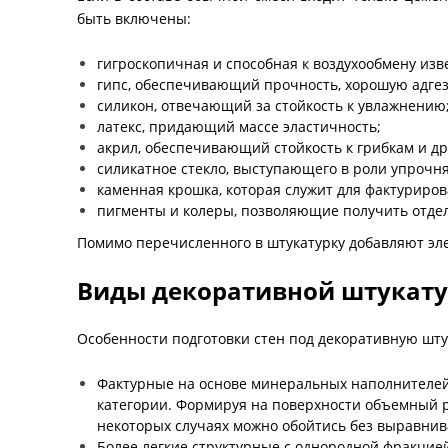
быть включены:
гигроскопичная и способная к воздухообмену изв
гипс, обеспечивающий прочность, хорошую адге
силикон, отвечающий за стойкость к увлажнению
латекс, придающий массе эластичность;
акрил, обеспечивающий стойкость к грибкам и д
силикатное стекло, выступающего в роли упрочн
каменная крошка, которая служит для фактуриро
пигменты и колеры, позволяющие получить отдел
Помимо перечисленного в штукатурку добавляют эле
Виды декоративной штукату
Особенности подготовки стен под декоративную шту
Фактурные на основе минеральных наполнителей
категории. Формируя на поверхности объемный р
некоторых случаях можно обойтись без выравнив
Более легкие структурные с однородной фракци