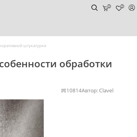
00
00
екоративной штукатурки
особенности обработки
10814
Автор:
Clavel