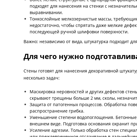
подходят для нанесения на стенки с незначител
выравнивании.
Тонкослойные мелкозернистые массы, требующие 
недостаточно, чтобы спрятать даже мелкие дефе
последующей ручной шлифовки поверхности.
Важно: независимо от вида, штукатурка подходит для
Для чего нужно подготавлив
Стены готовят для нанесения декоративной штукату
несколько задач:
Маскировка неровностей и других дефектов стен
скрывают трещины больше 2 мм, сколы, незначи
Защита от патогенных процессов. Обработка пове
распространение грибка.
Уменьшение степени водопоглощения. Бетонные и
внешнем виде. Подготовка основания охранит пр
Усиление адгезии. Только обработка стен специ
или преждевременное отслаивание в дальнейшем.