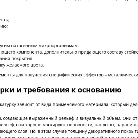
есть;
зию;
;
ругим патогенным микроорганизмам;
яющего компонента, дополнительно придающего составу стойко
вания покрытия;
ку желаемого цвета.
менты для получения специфических эффектов – металлические
рки и требования к основанию
катурку зависит от вида применяемого материала, который дел
, создающие выраженный рельеф и визуальный объем. Они отн
ельеф, они хорошо маскируют неровности, наплывы, царапины, 
ающего слоя. Но, в этом случае толщину декоративного покрыт
ей, предназначенные к нанесению декоративной штукатурки т