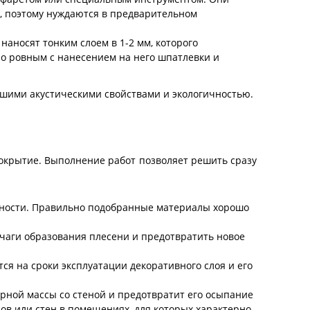
, поэтому нуждаются в предварительном
аносят тонким слоем в 1-2 мм, которого
но ровным с нанесением на него шпатлевки и
орошими акустическими свойствами и экологичностью.
покрытие. Выполнение работ позволяет решить сразу
овности. Правильно подобранные материалы хорошо
очаги образования плесени и предотвратить новое
я на сроки эксплуатации декоративного слоя и его
рной массы со стеной и предотвратит его осыпание
ов или стен в помещениях, для которых характерно