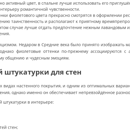
чно активный цвет, в спальне лучше использовать его приглушё
 интерьеру романтичной чувственности.
енки фиолетового цвета прекрасно смотрятся в оформлении рес
ению таинственность и располагают к приятному времяпрепро
В этом случае лучше отдать предпочтение нежным лавандовым
ения.
тицизмом. Недаром в Средние века было принято изображать м
однако фиолетовые оттенки по-прежнему ассоциируются с 
ному общению и чудесным эмоциям.
 штукатурки для стен
 видах настенного покрытия, и одним из оптимальных вариан
сения, однако именно он обеспечивает непревзойдённое разно
 штукатурки в интерьере:
ей стен;