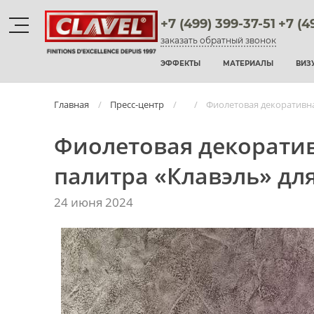
+7 (499) 399-37-51
+7 (4
заказать обратный звонок
Материалы
ЭФФЕКТЫ
МАТЕРИАЛЫ
ВИЗ
штукатурки венецианские
Главная
Пресс-центр
Фиолетовая декоративна
декоративные краски
Фиолетовая декоратив
фактурные штукатурки
палитра «Клавэль» дл
флоки
24 июня 2024
мультиколорные краски
краски
воски и лаки
штукатурки для фасадов