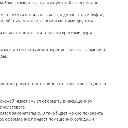
я более камерных, а для акцентной стены можно
т классики и прованса до скандинавского и лофта);
ым, жёлтым, мятным, серым и многими другими
ки играют приятными тёплыми красками, даря
ызов) и синюю (умиротворение, релакс, гармония).
еры.
к можно грамотно интегрировать фиолетовые цвета в
 прихожей имеет смысл оформить в насыщенном
фиолетового.
рятся замечательно. В такой цвет можно покрасить
добное оформление придаст помещению солидный