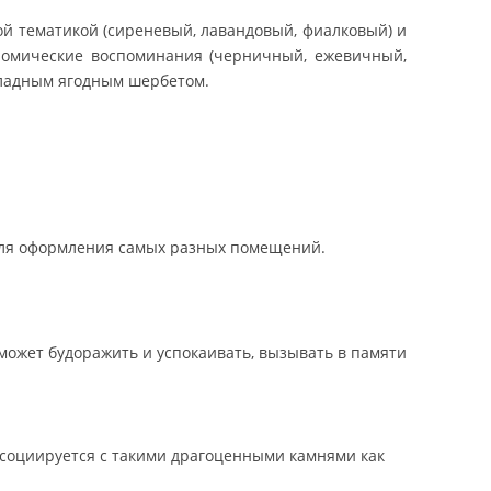
ой тематикой (сиреневый, лавандовый, фиалковый) и
номические воспоминания (черничный, ежевичный,
хладным ягодным шербетом.
я для оформления самых разных помещений.
может будоражить и успокаивать, вызывать в памяти
ссоциируется с такими драгоценными камнями как