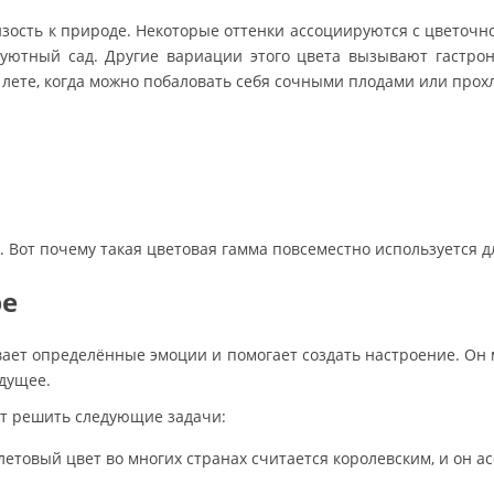
изость к природе. Некоторые оттенки ассоциируются с цветочн
 уютный сад. Другие вариации этого цвета вызывают гастро
 лете, когда можно побаловать себя сочными плодами или про
оё. Вот почему такая цветовая гамма повсеместно используетс
ре
вает определённые эмоции и помогает создать настроение. Он 
дущее.
т решить следующие задачи:
етовый цвет во многих странах считается королевским, и он а