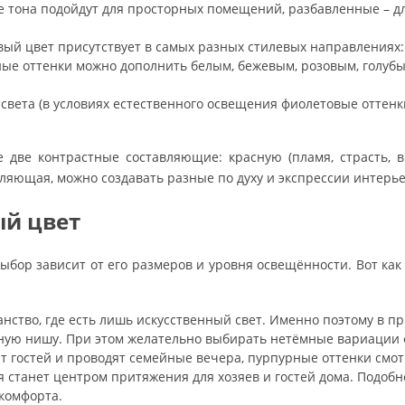
 тона подойдут для просторных помещений, разбавленные – дл
ый цвет присутствует в самых разных стилевых направлениях: о
ные оттенки можно дополнить белым, бежевым, розовым, голуб
света (в условиях естественного освещения фиолетовые оттен
 две контрастные составляющие: красную (пламя, страсть, в
вляющая, можно создавать разные по духу и экспрессии интерь
ый цвет
ыбор зависит от его размеров и уровня освещённости. Вот ка
ранство, где есть лишь искусственный свет. Именно поэтому в
тную нишу. При этом желательно выбирать нетёмные вариации 
 гостей и проводят семейные вечера, пурпурные оттенки смот
рая станет центром притяжения для хозяев и гостей дома. По
 комфорта.