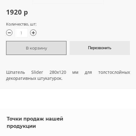
1920 р
грунтовки
колеры и добавки
Количество, шт:
−
+
декор. инструмент
В корзину
Перезвонить
трафареты для декора
Шпатель Slider 280х120 мм для толстослойных
декоративных штукатурок.
Точки продаж нашей
продукции