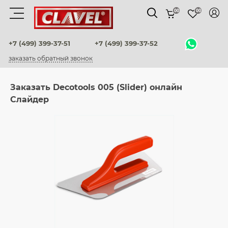
00
00
Материалы
+7 (499) 399-37-51
+7 (499) 399-37-52
заказать обратный звонок
штукатурки венецианские
Заказать Decotools 005 (Slider) онлайн
декоративные краски
Слайдер
фактурные штукатурки
флоки
мультиколорные краски
краски
воски и лаки
штукатурки для фасадов