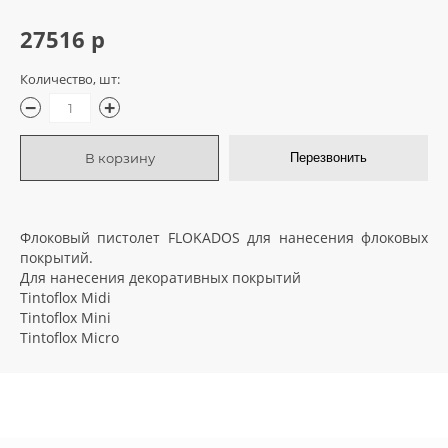
27516 р
грунтовки
колеры и добавки
Количество, шт:
−
+
декор. инструмент
В корзину
Перезвонить
трафареты для декора
Флоковый пистолет FLOKADOS для нанесения флоковых
покрытий.
Для нанесения декоративных покрытий
Tintoflox Midi
Tintoflox Mini
Tintoflox Micro