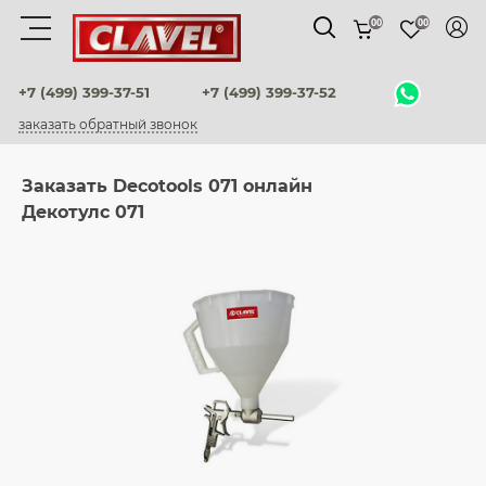
00
00
Материалы
+7 (499) 399-37-51
+7 (499) 399-37-52
заказать обратный звонок
штукатурки венецианские
Заказать Decotools 071 онлайн
декоративные краски
Декотулс 071
фактурные штукатурки
флоки
мультиколорные краски
краски
воски и лаки
штукатурки для фасадов