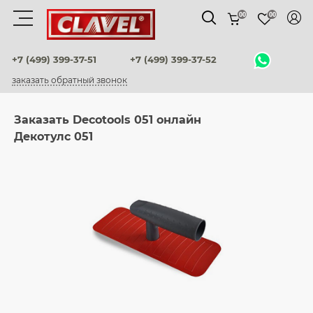
00
00
Материалы
+7 (499) 399-37-51
+7 (499) 399-37-52
заказать обратный звонок
штукатурки венецианские
Заказать Decotools 051 онлайн
декоративные краски
Декотулс 051
фактурные штукатурки
флоки
мультиколорные краски
краски
воски и лаки
штукатурки для фасадов