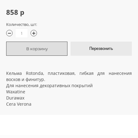
858 р
грунтовки
колеры и добавки
Количество, шт:
−
+
декор. инструмент
В корзину
Перезвонить
трафареты для декора
Кельма Rotonda, пластиковая, гибкая для нанесения
восков и финитур.
Для нанесения декоративных покрытий
Waxatine
Durawax
Cera Verona