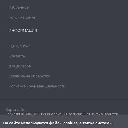
Избранное
Поиск на сайте
ИНФОРМАЦИЯ
Где купить 1
Контакты
Для дилеров
Согласие на обработку
Политика конфиденциальности
Карта сайта
Copyright © 2001-2026. Вся информация, размещенная на сайте является
собственностью «Clavel Paints Ltd».
Копирование текстовых или графических материалов допускается только
На сайте используются файлы cookies, а также системы
с разрешения правообладателя.