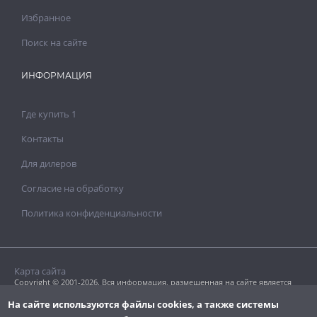
Избранное
Поиск на сайте
ИНФОРМАЦИЯ
Где купить 1
Контакты
Для дилеров
Согласие на обработку
Политика конфиденциальности
Карта сайта
Copyright © 2001-2026. Вся информация, размещенная на сайте является
собственностью «Clavel Paints Ltd».
Копирование текстовых или графических материалов допускается только
На сайте используются файлы cookies, а также системы
с разрешения правообладателя.