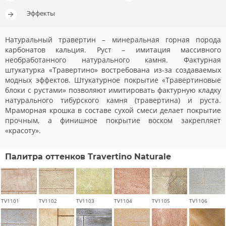
Эффекты
Натуральный травертин – минеральная горная порода
карбонатов кальция. Руст – имитация массивного
необработанного натурального камня. Фактурная
штукатурка «Травертино» востребована из-за создаваемых
модных эффектов. Штукатурное покрытие «Травертиновые
блоки с рустами» позволяют имитировать фактурную кладку
натурального тибурского камня (травертина) и руста.
Мраморная крошка в составе сухой смеси делает покрытие
прочным, а финишное покрытие воском закрепляет
«красоту».
Палитра оттенков Travertino Naturale
TV1101
TV1102
TV1103
TV1104
TV1105
TV1106