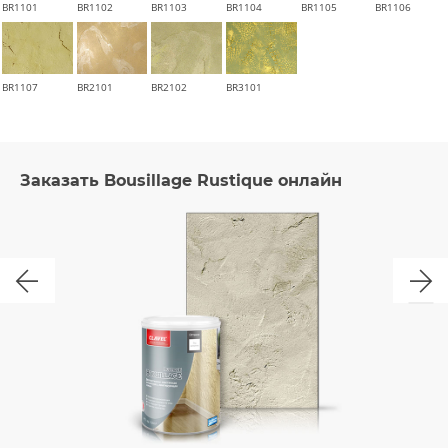
BR1101
BR1102
BR1103
BR1104
BR1105
BR1106
BR1107
BR2101
BR2102
BR3101
Заказать Bousillage Rustique онлайн