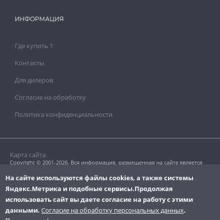
ИНФОРМАЦИЯ
Где купить 1
Контакты
Для дилеров
Согласие на обработку
Политика конфиденциальности
Карта сайта
Copyright © 2001-2026. Вся информация, размещенная на сайте является
собственностью «Clavel Paints Ltd».
Копирование текстовых или графических материалов допускается только
На сайте используются файлы cookies, а также системы
с разрешения правообладателя.
Яндекс.Метрика и подобные сервисы.
Продолжая
использовать сайт вы даете согласие на работу с этими
данными.
Согласие на обработку персональных данных
.