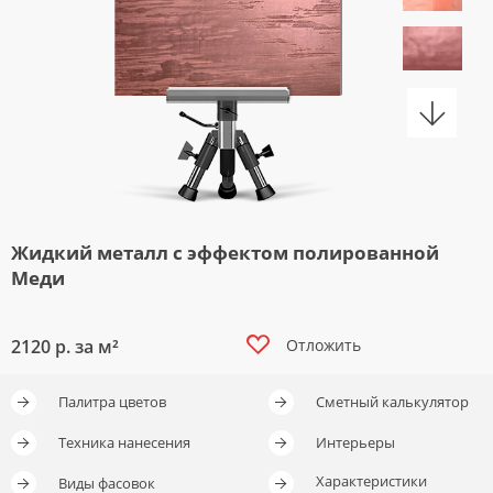
Жидкий металл с эффектом полированной
Меди
2120
р. за м²
Отложить
Палитра цветов
Сметный калькулятор
Отложить
Отложить
Отложить
Отложить
Техника нанесения
Интерьеры
Характеристики
Виды фасовок