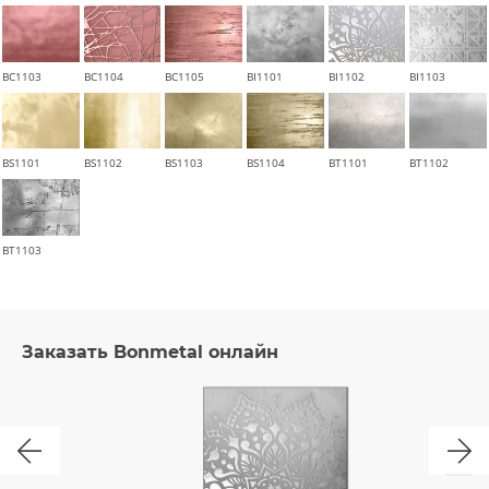
BC1103
BC1104
BC1105
BI1101
BI1102
BI1103
BS1101
BS1102
BS1103
BS1104
BT1101
BT1102
BT1103
Заказать Bonmetal онлайн