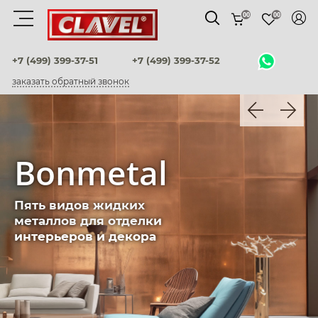
00
00
Материалы
+7 (499) 399-37-51
+7 (499) 399-37-52
заказать обратный звонок
штукатурки венецианские
декоративные краски
фактурные штукатурки
Bonmetal
флоки
Пять видов жидких
мультиколорные краски
металлов для отделки
интерьеров и декора
краски
воски и лаки
штукатурки для фасадов