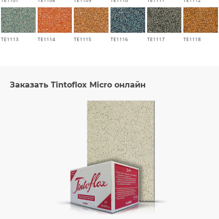
TE1113
TE1114
TE1115
TE1116
TE1117
TE1118
Заказать Tintoflox Micro онлайн