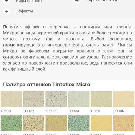
Виды фасовок
Эффекты
Понятие «флок» в переводе – снежинка или хлопья.
Микрочастицы акриловой краски в составе более похожи на
чипсы, поэтому так и названы. Выбор основного,
гармонирующего в интерьере фона, очень важен. Чипсы
Микро во флоковом покрытии красиво оттенят фон и
сотворят оригинальные эксклюзивные узоры. Расположение
хлопьев по поверхности произвольное, ведь наносятся они
как финишный слой.
Палитра оттенков Tintoflox Micro
TE1101
TE1102
TE1103
TE1104
TE1105
TE1106
TE1107
TE1108
TE1109
TE1110
TE1111
TE1112