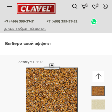
00
00
Материалы
+7 (499) 399-37-51
+7 (499) 399-37-52
заказать обратный звонок
штукатурки венецианские
декоративные краски
Выбери свой эффект
фактурные штукатурки
Артикул:
TE1118
флоки
мультиколорные краски
краски
воски и лаки
штукатурки для фасадов