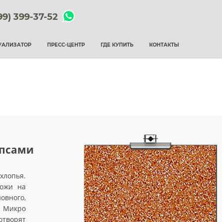
99) 399-37-52
УАЛИЗАТОР
ПРЕСС-ЦЕНТР
ГДЕ КУПИТЬ
КОНТАКТЫ
ипсами
лопья.
хожи на
вного,
ы Микро
творят