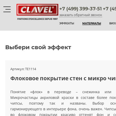
+7 (499) 399-37-51
+7 (4
заказать обратный звонок
Материалы
ЭФФЕКТЫ
МАТЕРИАЛЫ
ВИЗ
штукатурки венецианские
декоративные краски
Выбери свой эффект
фактурные штукатурки
флоки
Артикул:
TE1114
Флоковое покрытие стен с микро ч
мультиколорные краски
краски
Понятие «флок» в переводе – снежинка или х
Микрочастицы акриловой краски в составе более по
воски и лаки
чипсы, поэтому так и названы. Выбор осно
гармонирующего в интерьере фона, очень важен. Чипс
штукатурки для фасадов
во флоковом покрытии красиво оттенят фон и со