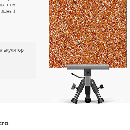
пьев по
инишный
алькулятор
cro