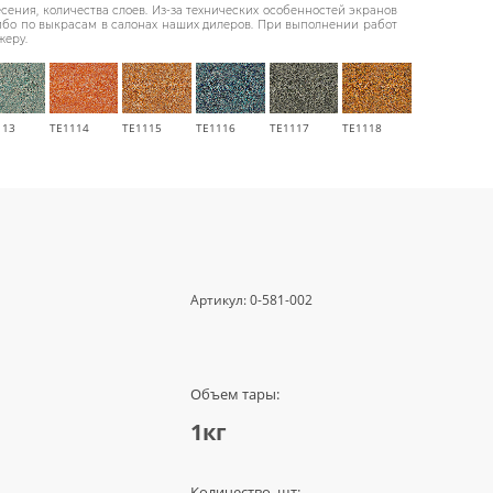
ения, количества слоев. Из-за технических особенностей экранов
либо по выкрасам в салонах наших дилеров. При выполнении работ
жеру.
113
TE1114
TE1115
TE1116
TE1117
TE1118
Артикул:
0-581-002
Объем тары:
1кг
Количество, шт: