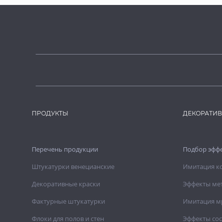
ПРОДУКТЫ
ДЕКОРАТИ
Перечень продукции
Подбор эфф
Штукатурки венецианские
Имитация к
Декоративные краски
Эффекты ме
Фактурные штукатурки
Имитация м
Флоки для полов и стен
Эффекты со