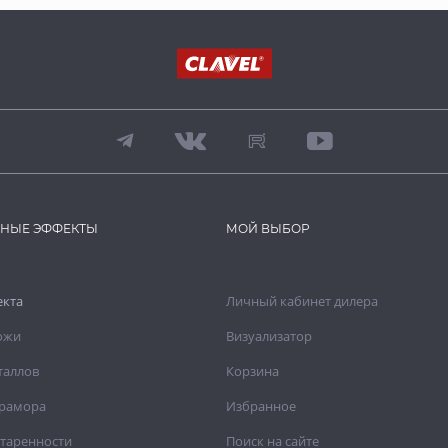
ВНЫЕ ЭФФЕКТЫ
МОЙ ВЫБОР
екта
Личный кабинет дилера
ожи
Визуализатор
таллов
Корзина
рамора
Избранное
старенности
Поиск на сайте