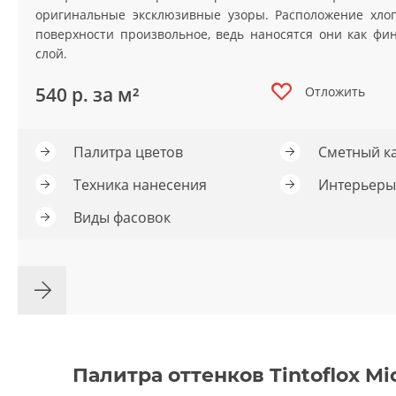
оригинальные эксклюзивные узоры. Расположение хло
грунтовки
поверхности произвольное, ведь наносятся они как ф
слой.
колеры и добавки
540
р. за м²
Отложить
декор. инструмент
трафареты для декора
Палитра цветов
Сметный к
Техника нанесения
Интерьеры
Виды фасовок
Палитра оттенков Tintoflox Mi