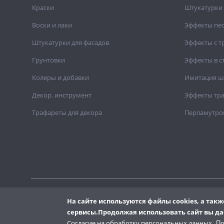
Краски
Штукатурки 
Воски и лаки
Эффекты пе
Штукатурки для фасадов
Эффекты с 
Грунтовки
Эффекты в с
Колеры и добавки
Имитация ш
Декор. инструмент
Эффекты тр
Трафареты для декора
Перламутро
На сайте используются файлы cookies, а та
Copyright © 2001-2026. Вся информация, размещенная на сайт
Копирование текстовых или графических материалов допуск
сервисы.
Продолжая использовать сайт вы да
Согласие на обработку персональных данных
.
По