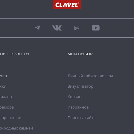
ВНЫЕ ЭФФЕКТЫ
МОЙ ВЫБОР
екта
Личный кабинет дилера
ожи
Визуализатор
таллов
Корзина
рамора
Избранное
старенности
Поиск на сайте
риродных камней