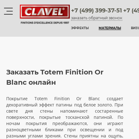
+7 (499) 399-37-51
+7 (4
заказать обратный звонок
Материалы
ЭФФЕКТЫ
МАТЕРИАЛЫ
ВИЗ
штукатурки венецианские
декоративные краски
фактурные штукатурки
Заказать Totem Finition Or
флоки
Blanc онлайн
мультиколорные краски
Покрытие Totem Finition Or Blanc создает
декоративный эффект патины под белое золото. При
краски
свете дня стены напоминают состаренные
поверхности, покрытые тосканской патиной. По
воски и лаки
ночам покрытия преображаются, они играют
разноцветными бликами при освещении и под
штукатурки для фасадов
разными углами зрения. Стены приятны на ощупь,