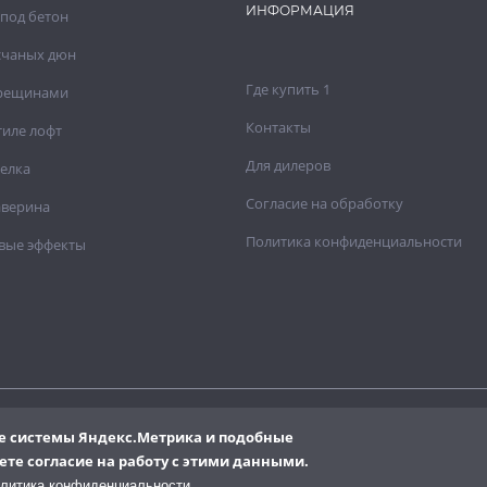
ИНФОРМАЦИЯ
под бетон
счаных дюн
Где купить 1
трещинами
Контакты
тиле лофт
Для дилеров
елка
Согласие на обработку
аверина
Политика конфиденциальности
вые эффекты
кже системы Яндекс.Метрика и подобные
е является собственностью «Clavel Paints Ltd».
Карта сайта
ается только с разрешения правообладателя.
ете согласие на работу с этими данными.
литика конфиденциальности.