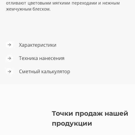
отливают цветовыми мягкими переходами и нежным
жемчужным блеском.
грунтовки
колеры и добавки
декор. инструмент
Характеристики
трафареты для декора
Техника нанесения
Сметный калькулятор
Точки продаж нашей
продукции