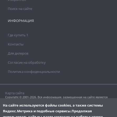
Поиск на сайте
ИНФОРМАЦИЯ
Где купить 1
Контакты
Для дилеров
Согласие на обработку
Политика конфиденциальности
Карта сайта
Copyright © 2001-2026. Вся информация, размещенная на сайте является
собственностью «Clavel Paints Ltd».
Копирование текстовых или графических материалов допускается только
На сайте используются файлы cookies, а также системы
с разрешения правообладателя.
Яндекс.Метрика и подобные сервисы.
Продолжая
использовать сайт вы даете согласие на работу с этими