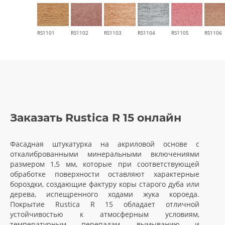
RS1101
RS1102
RS1103
RS1104
RS1105
RS1106
Заказать Rustica R 15 онлайн
Фасадная штукатурка на акриловой основе с
откалиброванными минеральными включениями
размером 1,5 мм, которые при соответствующей
обработке поверхности оставляют характерные
бороздки, создающие фактуру коры старого дуба или
дерева, испещренного ходами жука короеда.
Покрытие Rustica R 15 обладает отличной
устойчивостью к атмосферным условиям,
температурным перепадам, вымыванию и