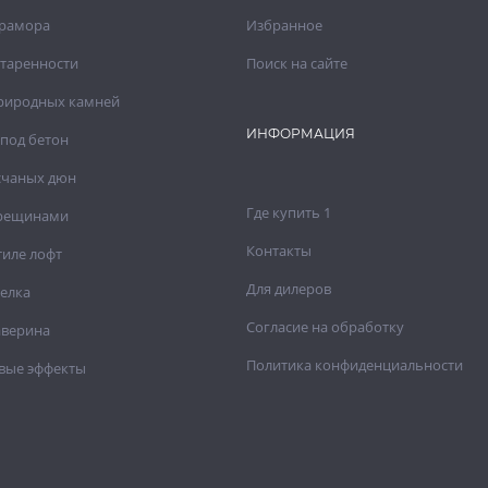
рамора
Избранное
старенности
Поиск на сайте
риродных камней
ИНФОРМАЦИЯ
под бетон
счаных дюн
Где купить 1
трещинами
Контакты
тиле лофт
Для дилеров
елка
Согласие на обработку
аверина
Политика конфиденциальности
вые эффекты