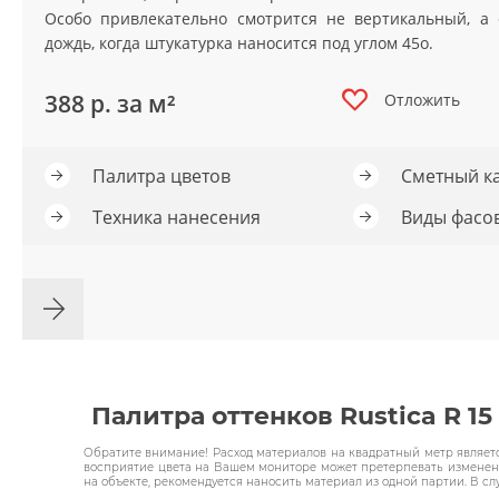
Особо привлекательно смотрится не вертикальный, а 
грунтовки
дождь, когда штукатурка наносится под углом 45о.
колеры и добавки
388
р. за м²
Отложить
декор. инструмент
Палитра цветов
Сметный к
трафареты для декора
Техника нанесения
Виды фасо
Палитра оттенков Rustica R 15
Обратите внимание! Расход материалов на квадратный метр являетс
восприятие цвета на Вашем мониторе может претерпевать изменения
на объекте, рекомендуется наносить материал из одной партии. В сл