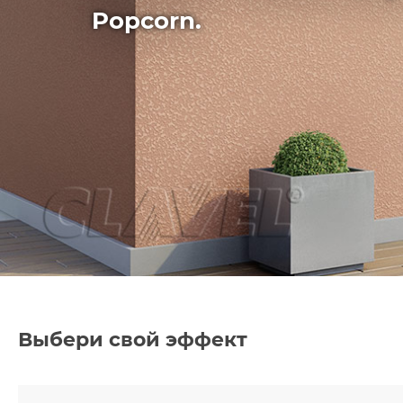
Popcorn.
грунтовки
колеры и добавки
декор. инструмент
трафареты для декора
Выбери свой эффект