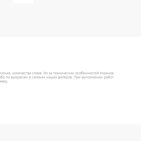
ения, количества слоев. Из-за технических особенностей экранов
либо по выкрасам в салонах наших дилеров. При выполнении работ
жеру.