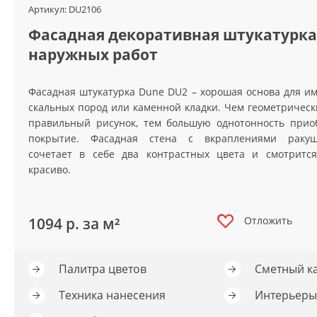
Артикул:
Артикул:
Артикул:
DU1101
DU2106
DU3101
Фасадная декоративная штукатурка
наружных работ
Фасадная штукатурка Dune DU2 – хорошая основа для и
скальных пород или каменной кладки. Чем геометрическ
правильный рисунок, тем большую однотонность прио
покрытие. Фасадная стена с вкраплениями ракуш
сочетает в себе два контрастных цвета и смотритс
красиво.
1094
р. за м²
Отложить
Отложить
Палитра цветов
Сметный к
Отложить
Техника нанесения
Интерьеры